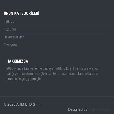
ÜRÜN KATEGORİLERİ
Tatlı Su
Tuzlu Su
Havuz Balıkları
Teraryum
HAKKIMIZDA
2009 yılında faaliyetlerine başlayan AHM LTD. ŞTİ. Firması akvaryum
balığı yemi sektörüne sağlıklı, kaliteli, uluslararası standartlardaki
ürünleri ile giriş yapmıştır..
© 2026 AHM LTD ŞTİ.
Designed By
Fatih KARAKUŞ