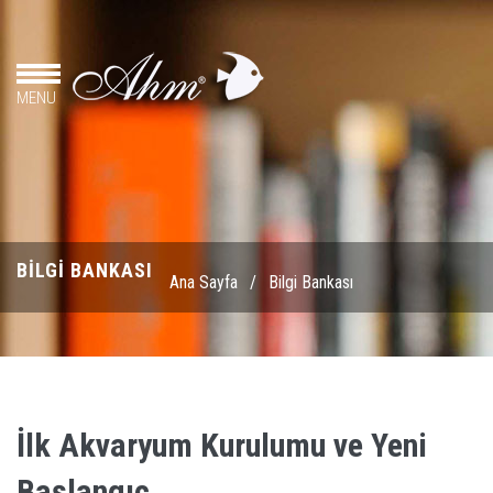
MENU
BILGI BANKASI
Ana Sayfa
/
Bilgi Bankası
İlk Akvaryum Kurulumu ve Yeni
Başlangıç