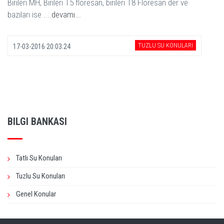
Birileri MH, Birileri T5 floresan, birileri T8 Floresan der ve
bazıları ise ....
devamı...
TUZLU SU KONULARI
17-03-2016 20:03:24
BILGI BANKASI
Tatlı Su Konuları
Tuzlu Su Konuları
Genel Konular