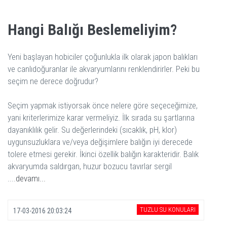
Hangi Balığı Beslemeliyim?
Yeni başlayan hobiciler çoğunlukla ilk olarak japon balıkları
ve canlıdoğuranlar ile akvaryumlarını renklendirirler. Peki bu
seçim ne derece doğrudur?
Seçim yapmak istiyorsak önce nelere göre seçeceğimize,
yani kriterlerimize karar vermeliyiz. İlk sırada su şartlarına
dayanıklılık gelir. Su değerlerindeki (sıcaklık, pH, klor)
uygunsuzluklara ve/veya değişimlere balığın iyi derecede
tolere etmesi gerekir. İkinci özellik balığın karakteridir. Balık
akvaryumda saldırgan, huzur bozucu tavırlar sergil
....
devamı...
TUZLU SU KONULARI
17-03-2016 20:03:24