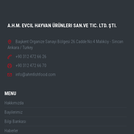
A.H.M. EVCIL HAYVAN ÜRÜNLERI SAN.VE TIC. LTD. ŞTI.
Başkent Organize Sanayi Bölgesi 26.Cadde No:4 Malıköy - Sincan
Ankara / Turkey
+90 312 472 66 26
+90 312 472 66 70
info@ahmfishfood.com
MENU
Hakkımızda
Bayilerimiz
Bilgi Bankası
Haberler