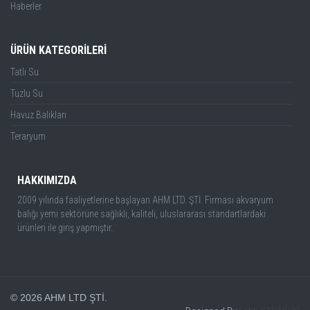
Haberler
ÜRÜN KATEGORİLERİ
Tatlı Su
Tuzlu Su
Havuz Balıkları
Teraryum
HAKKIMIZDA
2009 yılında faaliyetlerine başlayan AHM LTD. ŞTİ. Firması akvaryum
balığı yemi sektörüne sağlıklı, kaliteli, uluslararası standartlardaki
ürünleri ile giriş yapmıştır..
© 2026 AHM LTD ŞTİ.