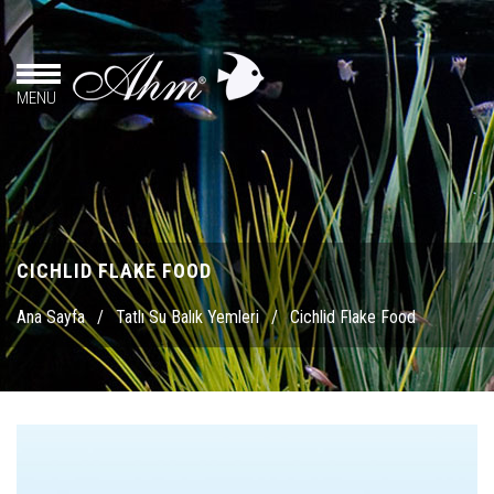
MENU
CICHLID FLAKE FOOD
Ana Sayfa
/
Tatlı Su Balık Yemleri
/
Cichlid Flake Food