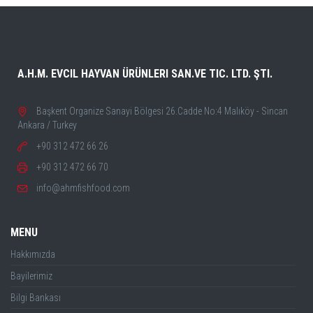
A.H.M. EVCIL HAYVAN ÜRÜNLERI SAN.VE TIC. LTD. ŞTI.
Başkent Organize Sanayi Bölgesi 26.Cadde No:4 Malıköy - Sincan
Ankara / Turkey
+90 312 472 66 26
+90 312 472 66 70
info@ahmfishfood.com
MENU
Hakkımızda
Bayilerimiz
Bilgi Bankası