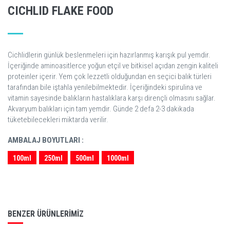
CICHLID FLAKE FOOD
Cichlidlerin günlük beslenmeleri için hazırlanmış karışık pul yemdir.
İçeriğinde aminoasitlerce yoğun etçil ve bitkisel açıdan zengin kaliteli
proteinler içerir. Yem çok lezzetli olduğundan en seçici balık türleri
tarafından bile iştahla yenilebilmektedir. İçeriğindeki spirulina ve
vitamin sayesinde balıkların hastalıklara karşı dirençli olmasını sağlar.
Akvaryum balıkları için tam yemdir. Günde 2 defa 2-3 dakikada
tüketebilecekleri miktarda verilir.
AMBALAJ BOYUTLARI :
100ml
250ml
500ml
1000ml
BENZER ÜRÜNLERIMIZ