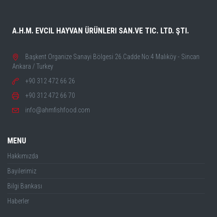
A.H.M. EVCIL HAYVAN ÜRÜNLERI SAN.VE TIC. LTD. ŞTI.
Başkent Organize Sanayi Bölgesi 26.Cadde No:4 Malıköy - Sincan
Ankara / Turkey
+90 312 472 66 26
+90 312 472 66 70
info@ahmfishfood.com
MENU
Hakkımızda
Bayilerimiz
Bilgi Bankası
Haberler